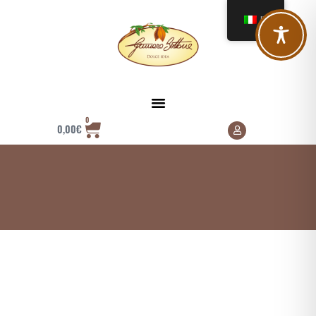
IT
0
0,00
€