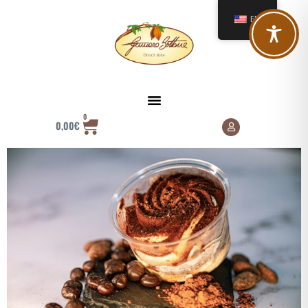
EN
0
0,00
€